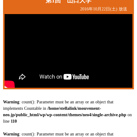
第1回 山口大学
2016年10月22日(土) 放送
Warning
: count(): Parameter must be an array or an object that
implements Countable in
/home/stellalink/mouvement-
neo.jp/public_html/wp/wp-content/themes/neo4/single-archive.php
on
line
110
Warning
: count(): Parameter must be an array or an object that