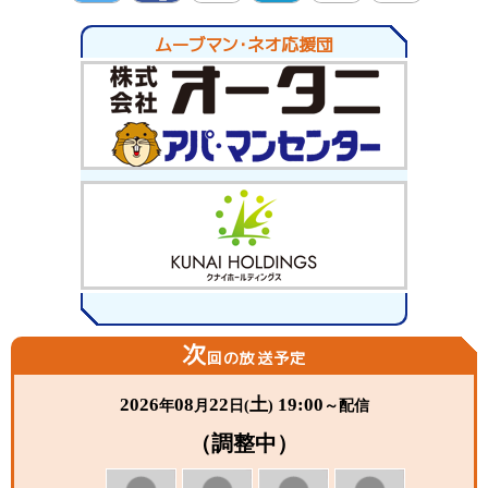
twitte
Facebo
LINE
hatena
Pocket
Pinter
ムーブマン・ネオ応援団
r
ok
est
次
回の放送予定
2026
08
22
土
19:00
年
月
日(
)
～配信
（調整中）