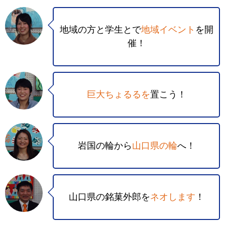
地域の方と学生とで
地域イベント
を開
催！
巨大ちょるるを
置こう！
岩国の輪から
山口県の輪
へ！
山口県の銘菓外郎を
ネオします
！