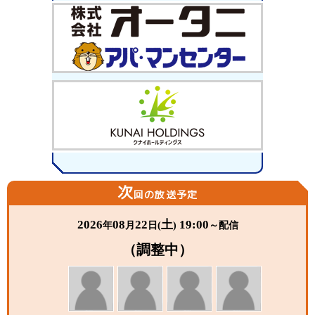
次
回の放送予定
2026
08
22
土
19:00
年
月
日(
)
～配信
（調整中）