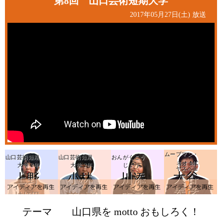
第8回 山口芸術短期大学
2017年05月27日(土) 放送
ムーブマン・
山口芸術短期
山口芸術短期
おんがくこう
ネオ MC
大学 2年
大学 2年
じょう。
ヤスベェ
大谷
上野
小林
川添
アイデアを再生
a
泰彦
樹理
美南
康子
テーマ
山口県を motto おもしろく！
海