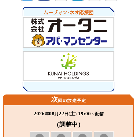
twitte
Facebo
LINE
hatena
Pocket
Pinter
ムーブマン・ネオ応援団
r
ok
est
次
回の放送予定
2026
08
22
土
19:00
年
月
日(
)
～配信
（調整中）