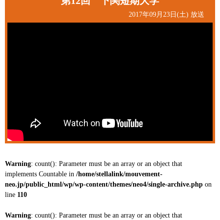
第12回 下関短期大学
2017年09月23日(土) 放送
Warning
: count(): Parameter must be an array or an object that
implements Countable in
/home/stellalink/mouvement-
neo.jp/public_html/wp/wp-content/themes/neo4/single-archive.php
on
line
110
Warning
: count(): Parameter must be an array or an object that