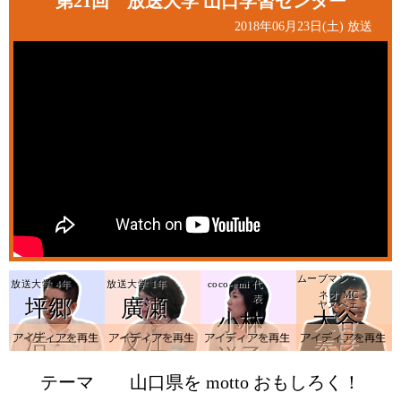
第21回 放送大学 山口学習センター
2018年06月23日(土) 放送
ムーブマン・
放送大学 4年
放送大学 1年
coco-emi 代
ネオ MC
表
坪郷
廣瀬
ヤスベェ
大谷
小林
アイデアを再生
a
浩一
文江
泰彦
洋子
テーマ
山口県を motto おもしろく！