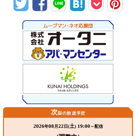
twitte
Facebo
LINE
hatena
Pocket
Pinter
r
ok
est
ムーブマン・ネオ応援団
次
回の放送予定
2026
08
22
土
19:00
年
月
日(
)
～配信