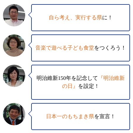
自ら考え、実行する県
に！
音楽で遊べる子ども食堂
をつくろう！
明治維新150年を記念して
『明治維新
の日』
を設定！
日本一のもちまき県
を宣言！