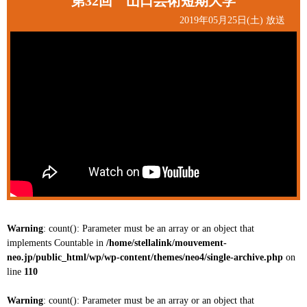
第32回 山口芸術短期大学
2019年05月25日(土) 放送
Warning
: count(): Parameter must be an array or an object that
implements Countable in
/home/stellalink/mouvement-
neo.jp/public_html/wp/wp-content/themes/neo4/single-archive.php
on
line
110
Warning
: count(): Parameter must be an array or an object that