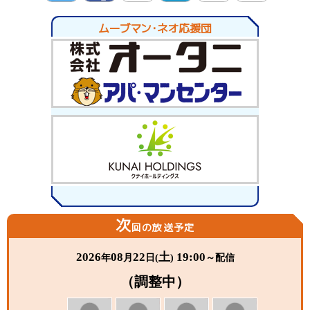
twitte
Facebo
LINE
hatena
Pocket
Pinter
ムーブマン・ネオ応援団
r
ok
est
次
回の放送予定
2026
08
22
土
19:00
年
月
日(
)
～配信
（調整中）