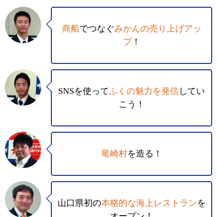
商船
でつなぐ
みかんの売り上げアッ
プ
！
SNSを使って
ふくの魅力を発信
してい
こう！
竜崎村
を造る！
山口県初の
本格的な海上レストラン
を
オープン！