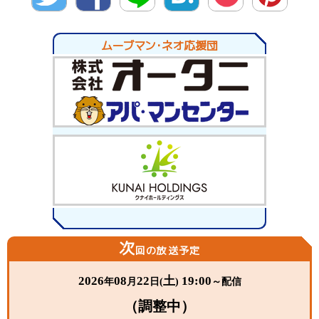
twitte
Facebo
LINE
hatena
Pocket
Pinter
r
ok
est
ムーブマン・ネオ応援団
次
回の放送予定
2026
08
22
土
19:00
年
月
日(
)
～配信
（調整中）