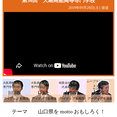
第36回 大島商船高等専門学校
2019年09月28日(土) 放送
ムーブマン・
大島商船高等
大島商船高等
有限会社千鳥
ネオ MC
専門学校 3年
専門学校 3年
代表取締役
ヤスベェ
大谷
川﨑
上村
山崎
アイデアを再生
a
泰彦
輝
尚希
浩一
テーマ
山口県を motto おもしろく！