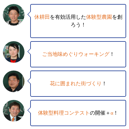
休耕田
を有効活用した
体験型農園
を創
ろう！
ご当地味めぐりウォーキング
！
花に囲まれた街づくり
！
体験型料理コンテスト
の開催＋
α
！