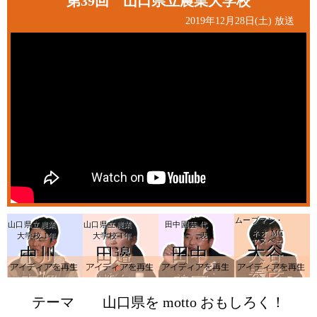
第39回 山口県立農業大学校
2019年12月28日(土) 放送
ムーブマン・
山口県立農業
山口県立農業
田中園芸 代
ネオ MC
大学校 1年
大学校 1年
表
ヤスベェ
大谷
中川
田邉
田中
アイデアを再生
a
泰彦
真輝
瀬名
美守
テーマ
山口県を motto おもしろく！