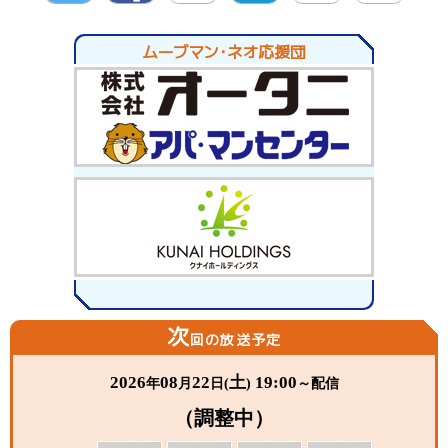
twitte
Facebo
LINE
hatena
Pocket
Pinter
r
ok
est
ムーブマン・ネオ応援団
次
回の放送予定
2026
08
22
土
19:00
年
月
日(
)
～配信
（調整中）