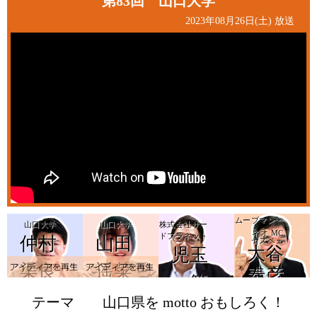
第83回 山口大学
2023年08月26日(土) 放送
ムーブマン・
山口大学
山口大学
株式会社サー
ネオ MC
ドプラネット
仲村
山田
ヤスベェ
大谷
児玉
アイデアを再生
a
渠良
遥菜
泰彦
篤
テーマ
山口県を motto おもしろく！