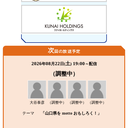
次
回の放送予定
2026
08
22
土
19:00
年
月
日(
)
～配信
（調整中）
大谷泰彦
（調整中）
（調整中）
（調整中）
テーマ
「山口県を motto おもしろく！」