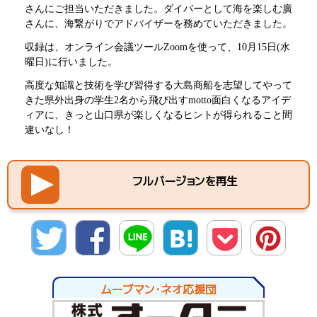
さんにご担当いただきました。ダイバーとして海を楽しむ廣
さんに、海繋がりでアドバイザーを務めていただきました。
収録は、オンライン会議ツールZoomを使って、10月15日(水
曜日)に行いました。
高度な知識と技術を学び習得する大島商船を志望してやって
きた県外出身の学生2名から飛び出すmotto面白くなるアイデ
ィアに、きっと山口県が楽しくなるヒントが得られること間
違いなし！
フルバージョンを再生
twitte
Facebo
LINE
hatena
Pocket
Pinter
r
ok
est
ムーブマン・ネオ応援団