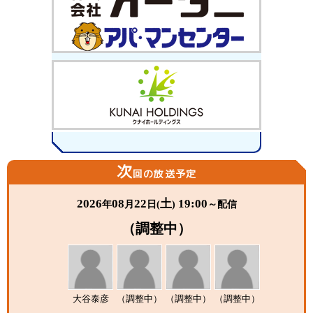
次
回の放送予定
2026
08
22
土
19:00
年
月
日(
)
～配信
（調整中）
大谷泰彦
（調整中）
（調整中）
（調整中）