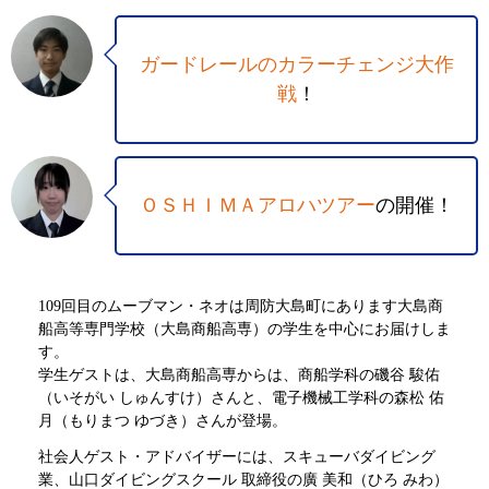
ガードレールのカラーチェンジ大作
戦
！
ＯＳＨＩＭＡアロハツアー
の開催！
109回目のムーブマン・ネオは周防大島町にあります大島商
船高等専門学校（大島商船高専）の学生を中心にお届けしま
す。
学生ゲストは、大島商船高専からは、商船学科の磯谷 駿佑
（いそがい しゅんすけ）さんと、電子機械工学科の森松 佑
月（もりまつ ゆづき）さんが登場。
社会人ゲスト・アドバイザーには、スキューバダイビング
業、山口ダイビングスクール 取締役の廣 美和（ひろ みわ）