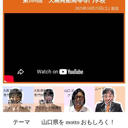
第109回 大島商船高等専門学校
2025年10月25日(土) 放送
ムーブマン・
大島商船高等
大島商船高等
山口ダイビン
ネオ MC
専門学校 3年
専門学校 3年
グスクール
ヤスベェ
大谷
磯谷
森松
廣美
アイデアを再生
a
泰彦
駿佑
佑月
和
テーマ
山口県を motto おもしろく！