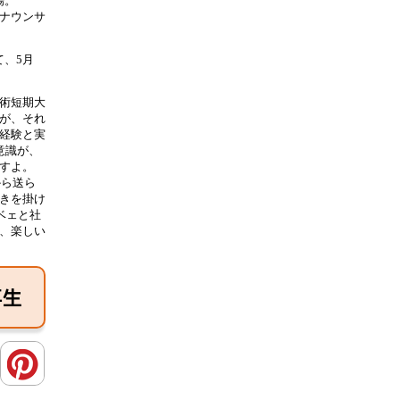
場。
ナウンサ
て、5月
術短期大
が、それ
経験と実
意識が、
すよ。
から送ら
きを掛け
ベェと社
、楽しい
再生
Pinter