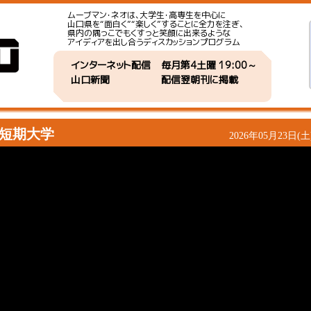
ムーブマン・ネオは、大学生・高専生を中心に
山口県を“面白く”“楽しく”することに全力を注ぎ、
県内の隅っこでもくすっと笑顔に出来るような
アイディアを出し合うディスカッションプログラム
インターネット配信
毎月第4土曜 19:00～
山口新聞
配信翌朝刊に掲載
術短期大学
2026年05月23日(土