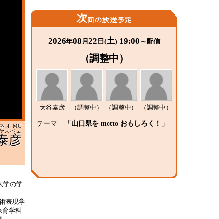
次
回の放送予定
2026
08
22
土
19:00
年
月
日(
)
～配信
（調整中）
大谷泰彦
（調整中）
（調整中）
（調整中）
テーマ
「山口県を motto おもしろく！」
ネオ MC
ヤスベェ
泰彦
大学の学
術表現学
保育学科