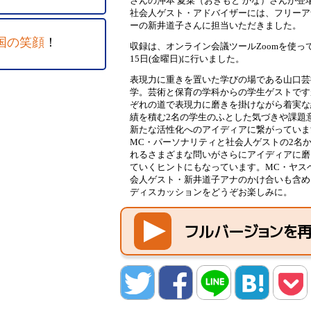
さんの沖本 夏菜（おきもと かな）さんが登
社会人ゲスト・アドバイザーには、フリーア
ーの新井道子さんに担当いただきました。
国の笑顔
！
収録は、オンライン会議ツールZoomを使っ
15日(金曜日)に行いました。
表現力に重きを置いた学びの場である山口芸
学。芸術と保育の学科からの学生ゲストです
ぞれの道で表現力に磨きを掛けながら着実な
績を積む2名の学生のふとした気づきや課題
新たな活性化へのアイディアに繋がっていま
MC・パーソナリティと社会人ゲストの2名
れるさまざまな問いがさらにアイディアに磨
ていくヒントにもなっています。MC・ヤス
会人ゲスト・新井道子アナのかけ合いも含め
ディスカッションをどうぞお楽しみに。
フルバージョンを
twitte
Facebo
LINE
hatena
Pocket