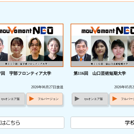
r
ok
17回 宇部フロンティア大学
第116回 山口芸術短期大学
2026年06月27日放送
2026年05
tysオンエア版
フルバージョン
tysオンエア版
フルバー
はこちら
学