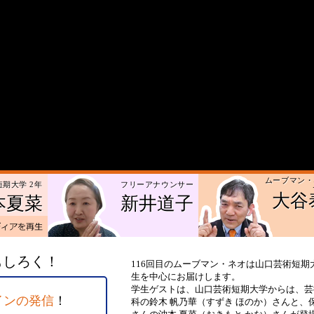
ムーブマン・
期大学 2年
フリーアナウンサー
大谷
本夏菜
新井道子
デアを再生
a
おもしろく！
116回目のムーブマン・ネオは山口芸術短期
生を中心にお届けします。
学生ゲストは、山口芸術短期大学からは、芸
インの発信
！
科の鈴木 帆乃華（すずき ほのか）さんと、