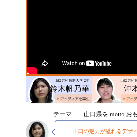
山口芸術短期大学 2年
山口芸術短
鈴木帆乃華
沖
アイ
テーマ
山口県を motto 
山口の魅力が溢れるデザ