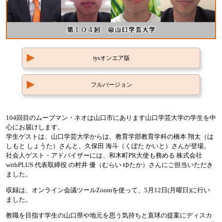
tysオンエア版
フルバージョン
104回目のムーブマン・ネオは山口市にあります山口学芸大学の学生を中
心にお届けします。
学生ゲストは、山口学芸大学からは、教育学部教育学科の橋本 翔太（は
しもと しょうた）さんと、久保田 海斗（くぼた かいと）さんが登場。
社会人ゲスト・アドバイザーには、和木町PR大使も務める 株式会社
withPLUS 代表取締役 の村井 優（むらい ゆたか）さんにご担当いただき
ました。
収録は、オンライン会議ツールZoomを使って、5月12日(月曜日)に行い
ました。
教職を目指す学生の山口県や地元を思う気持ちと直球の提案にディスカ