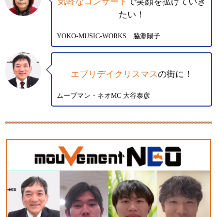
気軽なコンサート
で笑顔を拡げていき
たい！
YOKO-MUSIC-WORKS 脇淵陽子
エブリデイクリスマス
の街に！
ムーブマン・ネオMC 大谷泰彦