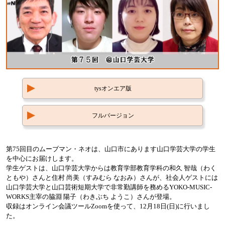
tysオンエア版
フルバージョン
第75回目のムーブマン・ネオは、山口市にあります山口学芸大学の学生
を中心にお届けします。
学生ゲストは、山口学芸大学からは教育学部教育学科の和久 智哉（わく
ともや）さんと住村 尚美（すみむら なおみ）さんが、社会人ゲストには
山口学芸大学と山口芸術短期大学で非常勤講師を務めるYOKO-MUSIC-
WORKS主宰の脇淵 陽子（わきぶち ようこ）さんが登場。
収録はオンライン会議ツールZoomを使って、12月18日(日)に行いまし
た。