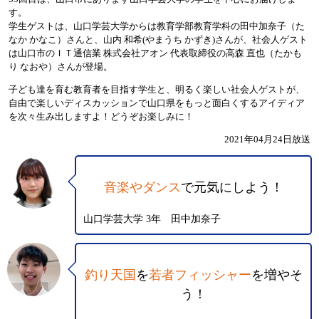
す。
学生ゲストは、山口学芸大学からは教育学部教育学科の田中加奈子（た
なか かなこ）さんと、山内 和希(やまうち かずき)さんが、社会人ゲスト
は山口市のＩＴ通信業 株式会社アオン 代表取締役の高森 直也（たかも
り なおや）さんが登場。
子ども達を育む教育者を目指す学生と、明るく楽しい社会人ゲストが、
自由で楽しいディスカッションで山口県をもっと面白くするアイディア
を次々生み出しますよ！どうぞお楽しみに！
2021年04月24日放送
音楽やダンス
で元気にしよう！
山口学芸大学 3年 田中加奈子
釣り天国
を
若者フィッシャー
を増やそ
う！