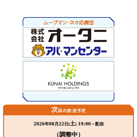
ムーブマン・ネオ応援団
次
回の放送予定
2026
08
22
土
19:00
年
月
日(
)
～配信
（調整中）