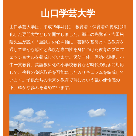
山口学芸大学
山口学芸大学は、平成19年4月に、教育者・保育者の養成に特
化した専門大学として開学しました。郷土の先覚者・吉田松
陰先生が説く「至誠」の心を軸に、芸術を基盤とする教育を
通して豊かな感性と高度な専門性を身につけた教育のプロフ
ェッショナルを養成しています。保幼一体、保幼小連携、小
中一貫教育、英語教科化の小学校教育など時代の動きに対応
して、複数の免許取得を可能にしたカリキュラムを編成して
います。子供たちの未来を教育で育むという強い使命感の
下、確かな歩みを進めています。