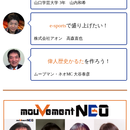
山口学芸大学 3年 山内和希
e-sports
で盛り上げたい！
株式会社アオン 高森直也
偉人歴史かるた
を作ろう！
ムーブマン・ネオMC 大谷泰彦