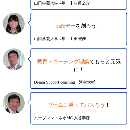
山口学芸大学 4年 中村勇之介
cafeデー
を創ろう！
山口学芸大学 4年 山田智佳
教育＋コーチング理論
でもっと元気
に！
Dream Support coaching 河村大輔
ブームに乗ってバズろう
！
ムーブマン・ネオMC 大谷泰彦