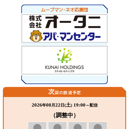
r
ok
est
ムーブマン・ネオ応援団
次
回の放送予定
2026
08
22
土
19:00
年
月
日(
)
～配信
（調整中）